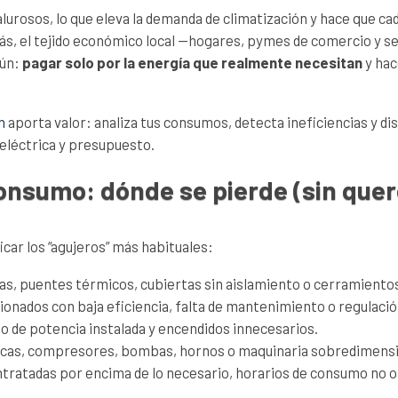
lurosos, lo que eleva la demanda de climatización y hace que ca
ás, el tejido económico local —hogares, pymes de comercio y ser
ún:
pagar solo por la energía que realmente necesitan
y ha
n
aporta valor: analiza tus consumos, detecta ineficiencias y di
 eléctrica y presupuesto.
onsumo: dónde se pierde (sin quere
car los “agujeros” más habituales:
as, puentes térmicos, cubiertas sin aislamiento o cerramiento
cionados con baja eficiencia, falta de mantenimiento o regulació
so de potencia instalada y encendidos innecesarios.
ficas, compresores, bombas, hornos o maquinaria sobredimensi
ntratadas por encima de lo necesario, horarios de consumo no o