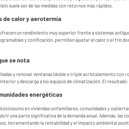
mbio suele ser de las medidas con retornos más rápidos.
s de calor y aerotermia
frecen un rendimiento muy superior frente a sistemas antiguos 
ramables y zonificación, permiten ajustar el calor o el frío don
que se nota
chadas y renovar ventanas (doble o triple acristalamiento con r
 interior y descarga a los equipos de climatización. El resulta
omunidades energéticas
utoconsumo en viviendas unifamiliares, comunidades y cubiertas 
rir una parte significativa de la demanda anual. Además, las
nos, incrementando la rentabilidad y el impacto ambiental posit