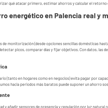
izar qué atacar primero, estimar ahorros y calcular el retorno d
ro energético en Palencia real y 
as de monitorización (desde opciones sencillas domésticas has
tectar picos, comparar días y fijar objetivos. Con datos, las dec
rica
rario (tanto en hogares como en negocios) evita pagar por capaci
onsumos hacia periodos más baratos puede suponer un ahorro sos
gente
dad y añadir sensores de presencia y regulación por luz natural 