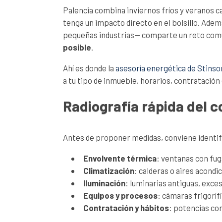
Palencia combina inviernos fríos y veranos ca
tenga un impacto directo en el bolsillo. Adem
pequeñas industrias— comparte un reto com
posible
.
Ahí es donde la
asesoría energética de Stinso
a tu tipo de inmueble, horarios, contratación
Radiografía rápida del c
Antes de proponer medidas, conviene identifi
Envolvente térmica
: ventanas con fug
Climatización
: calderas o aires acondi
Iluminación
: luminarias antiguas, exce
Equipos y procesos
: cámaras frigorí
Contratación y hábitos
: potencias co