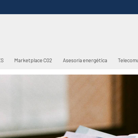
ES
Marketplace C02
Asesoría energética
Telecomu